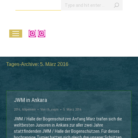
Search:
Instagram
Instagram
page
page
opens
opens
in
in
Tages-Archive:
5. März 2016
new
new
window
window
JWM in Ankara
2016
,
Allgemein
Von
rh_svgm
5. März 2016
JWM / Halle der Bogenschützen Anfang März trafen sich die
weltbesten Junioren in Ankara zur aller zwei Jahre
stattfindenden JWM / Halle der Bogenschützen. Für dieses
hochrangige Turnier hatten sich gleich drei unserer Schützen