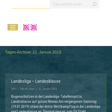
Search:
Instagram
Instagram
page
page
opens
opens
in
in
Tages-Archive:
21. Januar 2019
new
new
window
window
Landesliga – Landesklasse
2019
Von
rh_svgm
21. Januar 2019
Bogenschützen in der Landesliga-Tabellenspitze,
Landesklasse auf gutem Niveau Am vergangenen Samstag
(19.01.2019) stand der dritte Wettkampftag in der Landesliga
und Landesklasse an. Diesmal ging es zum SV Stahl