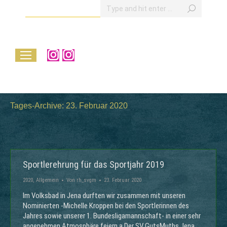
Search:
Instagram
Instagram
page
page
opens
opens
in
in
Tages-Archive:
23. Februar 2020
new
new
window
window
Sportlerehrung für das Sportjahr 2019
2020
,
Allgemein
Von
rh_svgm
23. Februar 2020
Im Volksbad in Jena durften wir zusammen mit unseren
Nominierten -Michelle Kroppen bei den Sportlerinnen des
Jahres sowie unserer 1. Bundesligamannschaft- in einer sehr
angenehmen Atmosphäre feiern.a Der SV GutsMuths Jena