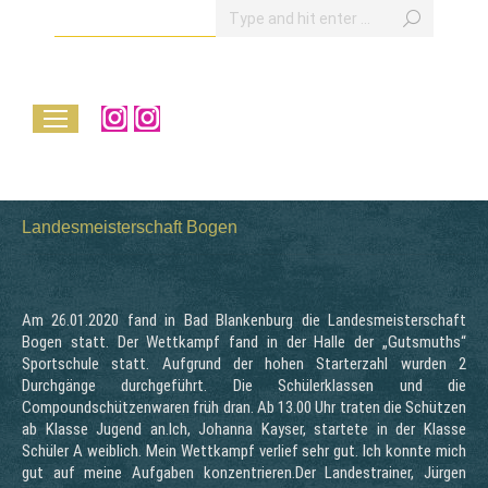
Search:
Instagram
Instagram
page
page
opens
opens
in
in
Landesmeisterschaft Bogen
new
new
window
window
Am 26.01.2020 fand in Bad Blankenburg die Landesmeisterschaft
Bogen statt. Der Wettkampf fand in der Halle der „Gutsmuths“
Sportschule statt. Aufgrund der hohen Starterzahl wurden 2
Durchgänge durchgeführt. Die Schülerklassen und die
Compoundschützenwaren früh dran. Ab 13.00 Uhr traten die Schützen
ab Klasse Jugend an.Ich, Johanna Kayser, startete in der Klasse
Schüler A weiblich. Mein Wettkampf verlief sehr gut. Ich konnte mich
gut auf meine Aufgaben konzentrieren.Der Landestrainer, Jürgen