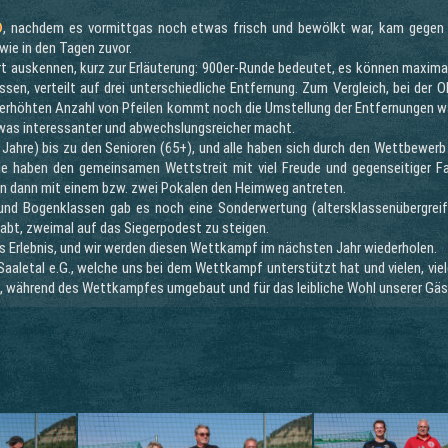
, nachdem es vormittgas noch etwas frisch und bewölkt war, kam gegen 
wie in den Tagen zuvor.
rt auskennen, kurz zur Erläuterung: 900er-Runde bedeutet, es können maxima
sen, verteilt auf drei unterschiedliche Entfernung. Zum Vergleich, bei der 
erhöhten Anzahl von Pfeilen kommt noch die Umstellung der Entfernungen 
as interessanter und abwechslungsreicher macht.
0 Jahre) bis zu den Senioren (65+), und alle haben sich durch den Wettbewer
, alle haben den gemeinsamen Wettstreit mit viel Freude und gegenseitiger F
n dann mit einem bzw. zwei Pokalen den Heimweg antreten.
s- und Bogenklassen gab es noch eine Sonderwertung (altersklassenübergre
habt, zweimal auf das Siegerpodest zu steigen.
es Erlebnis, und wir werden diesen Wettkampf im nächsten Jahr wiederholen.
Saaletal e.G., welche uns bei dem Wettkampf unterstützt hat und vielen, vie
t, während des Wettkampfes umgebaut und für das leibliche Wohl unserer Gä