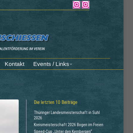
Kontakt
Events / Links
Instagram
Instagram
page
page
opens
opens
in
in
new
new
window
window
Kontakt
Events / Links
Die letzten 10 Beiträge
Thüringer Landesmeisterschaft in Suhl
2026
Kreismeisterschaft 2026 Bogen im Freien
Speed-Cup „Unter den Kernbergen“