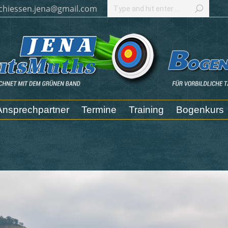
Search:
chiessen.jena@gmail.com
Ansprechpartner
Termine
Training
Bogenkurs
Ansprechpartner
Termine
Training
Bogenkurs