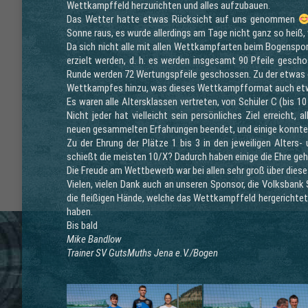
Wettkampffeld herzurichten und alles aufzubauen.
Das Wetter hatte etwas Rücksicht auf uns genommen
Sonne raus, es wurde allerdings am Tage nicht ganz so heiß, 
Da sich nicht alle mit allen Wettkampfarten beim Bogenspo
erzielt werden, d. h. es werden insgesamt 90 Pfeile geschos
Runde werden 72 Wertungspfeile geschossen. Zu der etwas 
Wettkampfes hinzu, was dieses Wettkampfformat auch etw
Es waren alle Altersklassen vertreten, von Schüler C (bis 1
Nicht jeder hat vielleicht sein persönliches Ziel erreicht
neuen gesammelten Erfahrungen beendet, und einige konnte
Zu der Ehrung der Plätze 1 bis 3 in den jeweiligen Alter
schießt die meisten 10/X? Dadurch haben einige die Ehre ge
Die Freude am Wettbewerb war bei allen sehr groß über dies
Vielen, vielen Dank auch an unseren Sponsor, die Volksbank 
die fleißigen Hände, welche das Wettkampffeld hergerichte
haben.
Bis bald
Mike Bandlow
Trainer SV GutsMuths Jena e.V./Bogen