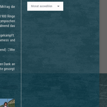
Alle
Mittag die
Beiträge
l 900 Ringe
Olympischen
während das
b gekämpft.
airness und
ifend) Wer
len Dank an
ste gesorgt