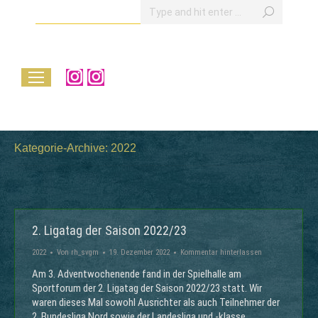
Search:
Instagram
Instagram
page
page
opens
opens
in
in
Kategorie-Archive:
2022
new
new
window
window
2. Ligatag der Saison 2022/23
2022
Von
rh_svgm
19. Dezember 2022
Kommentar hinterlassen
Am 3. Adventwochenende fand in der Spielhalle am
Sportforum der 2. Ligatag der Saison 2022/23 statt. Wir
waren dieses Mal sowohl Ausrichter als auch Teilnehmer der
2. Bundesliga Nord sowie der Landesliga und -klasse