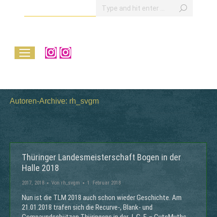
Search:
Instagram
Instagram
page
page
opens
opens
in
in
Autoren-Archive:
rh_svgm
new
new
window
window
Thüringer Landesmeisterschaft Bogen in der
Halle 2018
2017
,
2018
Von
rh_svgm
1. Februar 2018
Nun ist die TLM 2018 auch schon wieder Geschichte. Am
21.01.2018 trafen sich die Recurve-, Blank- und