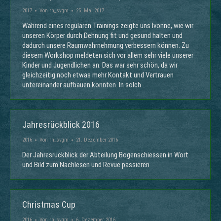
2017
Von
rh_svgm
25. Mai 2017
Während eines regulären Trainings zeigte uns Ivonne, wie wir
unseren Körper durch Dehnung fit und gesund halten und
dadurch unsere Raumwahrnehmung verbessern können. Zu
diesem Workshop meldeten sich vor allem sehr viele unserer
Kinder und Jugendlichen an. Das war sehr schön, da wir
gleichzeitig noch etwas mehr Kontakt und Vertrauen
untereinander aufbauen konnten. In solch…
Jahresrückblick 2016
2016
Von
rh_svgm
21. Dezember 2016
Der Jahresrückblick der Abteilung Bogenschiessen in Wort
und Bild zum Nachlesen und Revue passieren.
Christmas Cup
2016
Von
rh_svgm
6. Dezember 2016