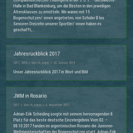
Compaundschützen Thüringens in der J. C. F. – GutsMuths-
Halle in Bad Blankenburg, um die Besten in den jeweiligen
Altersklassen zu ermitteln. Wir waren mit 15
Bogenschützen/-innen angetreten, von Schüler B bis
Senioren Dreizehn unserer Sportler/-innen haben es
geschafft,…
Jahresrückblick 2017
2017
,
2018
Von
rh_svgm
20. Januar 2018
Unser Jahresrückblick 2017 in Wort und Bild
JWM in Rosario
2017
Von
rh_svgm
6. November 2017
Adrian-Erik Scheiding sorgte mit seinem hervorragenden 8.
Platz für das beste deutsche Einzelergebnis Vom 02. –
08.10.2017 fanden im argentinischen Rosario die Junioren-
Weltmeisterschaften der Bogenschützen statt. Adrian-Erik