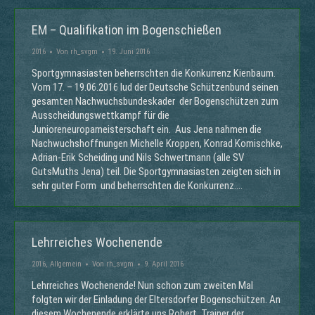
EM – Qualifikation im Bogenschießen
2016
Von
rh_svgm
19. Juni 2016
Sportgymnasiasten beherrschten die Konkurrenz Kienbaum.
Vom 17. – 19.06.2016 lud der Deutsche Schützenbund seinen
gesamten Nachwuchsbundeskader der Bogenschützen zum
Ausscheidungswettkampf für die
Junioreneuropameisterschaft ein. Aus Jena nahmen die
Nachwuchshoffnungen Michelle Kroppen, Konrad Komischke,
Adrian-Erik Scheiding und Nils Schwertmann (alle SV
GutsMuths Jena) teil. Die Sportgymnasiasten zeigten sich in
sehr guter Form und beherrschten die Konkurrenz.…
Lehrreiches Wochenende
2016
,
Allgemein
Von
rh_svgm
9. April 2016
Lehrreiches Wochenende! Nun schon zum zweiten Mal
folgten wir der Einladung der Eltersdorfer Bogenschützen. An
diesem Wochenende erklärte uns Robert, Trainer der