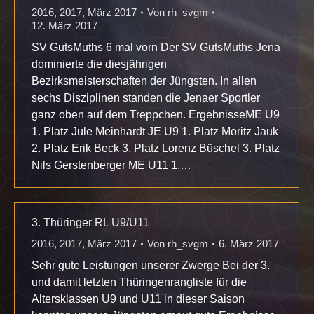
2016
,
2017
,
März 2017
Von
rh_svgm
12. März 2017
SV GutsMuths 6 mal vorn Der SV GutsMuths Jena
dominierte die diesjährigen
Bezirksmeisterschaften der Jüngsten. In allen
sechs Disziplinen standen die Jenaer Sportler
ganz oben auf dem Treppchen. ErgebnisseME U9
1. Platz Jule Meinhardt JE U9 1. Platz Moritz Jauk
2. Platz Erik Beck 3. Platz Lorenz Büschel 3. Platz
Nils Gerstenberger ME U11 1.…
3. Thüringer RL U9/U11
2016
,
2017
,
März 2017
Von
rh_svgm
6. März 2017
Sehr gute Leistungen unserer Zwerge Bei der 3.
und damit letzten Thüringenrangliste für die
Altersklassen U9 und U11 in dieser Saison