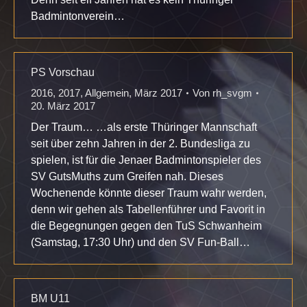
Badmintonverein…
PS Vorschau
2016
,
2017
,
Allgemein
,
März 2017
Von
rh_svgm
20. März 2017
Der Traum… …als erste Thüringer Mannschaft
seit über zehn Jahren in der 2. Bundesliga zu
spielen, ist für die Jenaer Badmintonspieler des
SV GutsMuths zum Greifen nah. Dieses
Wochenende könnte dieser Traum wahr werden,
denn wir gehen als Tabellenführer und Favorit in
die Begegnungen gegen den TuS Schwanheim
(Samstag, 17:30 Uhr) und den SV Fun-Ball…
BM U11