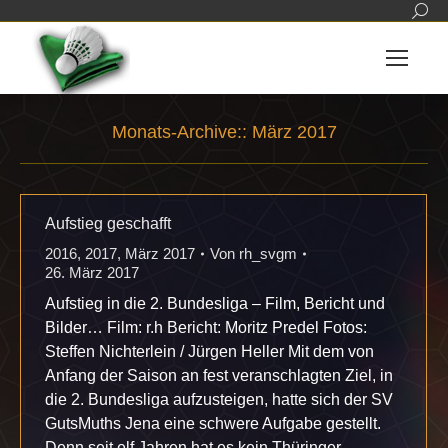
Sear
Monats-Archive::
März 2017
Sie befinden sich hier:
Aufstieg geschafft
2016
,
2017
,
März 2017
Von
rh_svgm
26. März 2017
Aufstieg in die 2. Bundesliga – Film, Bericht und
Bilder… Film: r.h Bericht: Moritz Predel Fotos:
Steffen Nichterlein / Jürgen Heller Mit dem von
Anfang der Saison an fest veranschlagten Ziel, in
die 2. Bundesliga aufzusteigen, hatte sich der SV
GutsMuths Jena eine schwere Aufgabe gestellt.
Denn seit elf Jahren hat es kein Thüringer