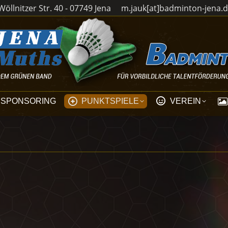
öllnitzer Str. 40 - 07749 Jena
m.jauk[at]badminton-jena.
SPONSORING
PUNKTSPIELE
VEREIN