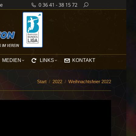
de
0 36 41 - 38 15 72
Search:
MEDIEN
LINKS
KONTAKT
Sie befinden sich hier:
Start
2022
Weihnachtsfeier 2022