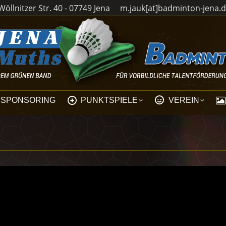
öllnitzer Str. 40 - 07749 Jena
m.jauk[at]badminton-jena.
SPONSORING
PUNKTSPIELE
VEREIN