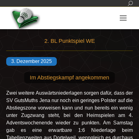
Sear
2. BL Punktspiel WE
Sie befinden sich hier:
3. Dezember 2025
Im Abstiegskampf angekommen
Zwei weitere Auswärtsniederlagen sorgen dafür, dass der
SV GutsMuths Jena nur noch ein geringes Polster auf die
Abstiegszone vorweisen kann und nun bereits ein wenig
unter Zugzwang steht, bei den Heimspielen am 4.
Adventswochenende wieder zu punkten. Am Samstag
gab es eine erwartbare 1:6 Niederlage beim
Tabellenzweiten aus Dortelweil, wenngleich es durchaus