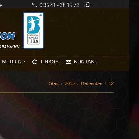
de
0 36 41 - 38 15 72
Search:
MEDIEN
LINKS
KONTAKT
Sie befinden sich hier:
Start
2015
Dezember
12