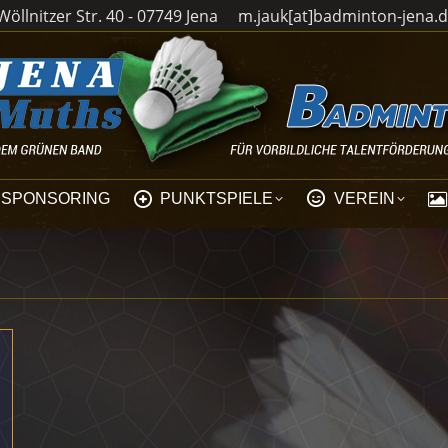
öllnitzer Str. 40 - 07749 Jena
m.jauk[at]badminton-jena.
SPONSORING
PUNKTSPIELE
VEREIN