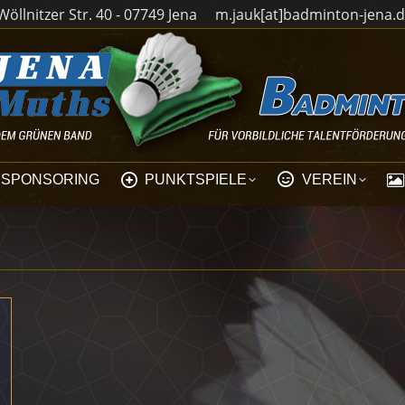
öllnitzer Str. 40 - 07749 Jena
m.jauk[at]badminton-jena.
SPONSORING
PUNKTSPIELE
VEREIN