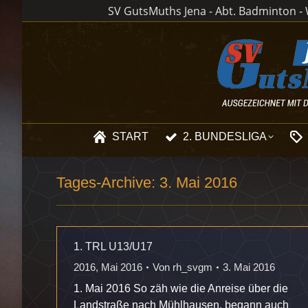
SV GutsMuths Jena - Abt. Badminton - W
START
2. BUNDESLIGA
Tages-Archive:
3. Mai 2016
1. TRL U13/U17
2016
,
Mai 2016
Von
rh_svgm
3. Mai 2016
1. Mai 2016 So zäh wie die Anreise über die
Landstraße nach Mühlhausen, begann auch