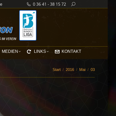
de
0 36 41 - 38 15 72
Search:
MEDIEN
LINKS
KONTAKT
Sie befinden sich hier:
Start
2016
Mai
03