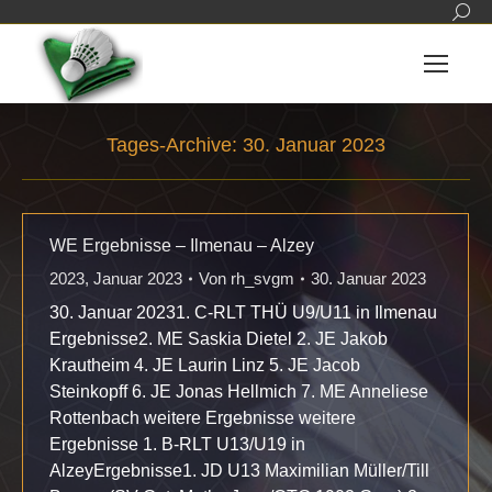
Sear
Tages-Archive:
30. Januar 2023
Sie befinden sich hier:
WE Ergebnisse – Ilmenau – Alzey
2023
,
Januar 2023
Von
rh_svgm
30. Januar 2023
30. Januar 20231. C-RLT THÜ U9/U11 in Ilmenau
Ergebnisse2. ME Saskia Dietel 2. JE Jakob
Krautheim 4. JE Laurin Linz 5. JE Jacob
Steinkopff 6. JE Jonas Hellmich 7. ME Anneliese
Rottenbach weitere Ergebnisse weitere
Ergebnisse 1. B-RLT U13/U19 in
AlzeyErgebnisse1. JD U13 Maximilian Müller/Till