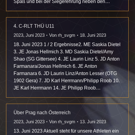
Spaß und bei der Siegerehrung neben den…
4. C-RLT THÜ U11
2023
,
Juni 2023
Von
rh_svgm
18. Juni 2023
18. Juni 2023 1 / 2 Ergebnisse2. ME Saskia Dietel
3. JE Jonas Hellmich 3. MD Saskia Dietel/Amy
Shao (SG Gittersee) 4. JE Laurin Linz 5. JD Anton
Farmanara/Jonas Hellmich 6. JE Anton
Farmanara 6. JD Laurin Linz/Anton Lesser (OTG
1902 Gera) 7. JD Karl Herrmann/Philipp Roob 10.
JE Karl Herrmann 14. JE Philipp Roob…
Über Prag nach Österreich
2023
,
Juni 2023
Von
rh_svgm
13. Juni 2023
13. Juni 2023 Aktuell steht für unsere Athleten ein