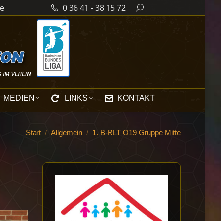
de
0 36 41 - 38 15 72
Search:
MEDIEN
LINKS
KONTAKT
Sie befinden sich hier:
Start
Allgemein
1. B-RLT O19 Gruppe Mitte