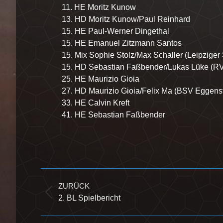
11. HE Moritz Kunow
13. HD Moritz Kunow/Paul Reinhard
15. HE Paul-Werner Dingethal
15. HE Emanuel Zitzmann Santos
15. Mix Sophie Stolz/Max Schaller (Leipzige
15. HD Sebastian Faßbender/Lukas Lüke (R
25. HE Maurizio Gioia
27. HD Maurizio Gioia/Felix Ma (BSV Eggens
33. HE Calvin Kreft
41. HE Sebastian Faßbender
Kommentarnavigation
ZURÜCK
Vorheriger
2. BL Spielbericht
Beitrag: