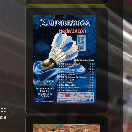
TES
nde