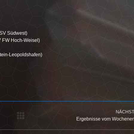
r SV Südwest)
V FW Hoch-Weisel)
tein-Leopoldshafen)
NÄCHS
Nächster
Ergebnisse vom Wochene
Beitrag: