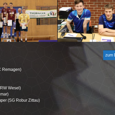
zum
BC Remagen)
V RW Wesel)
imar)
per (SG Robur Zittau)