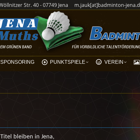
öllnitzer Str. 40 - 07749 Jena
m.jauk[at]badminton-jena.
SPONSORING
PUNKTSPIELE
VEREIN
 Titel bleiben in Jena,