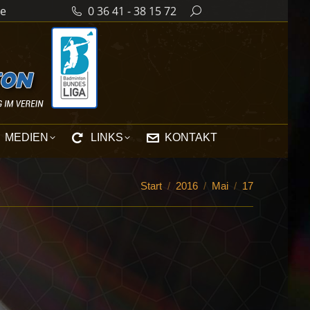
de
0 36 41 - 38 15 72
Search:
MEDIEN
LINKS
KONTAKT
Sie befinden sich hier:
Start
2016
Mai
17