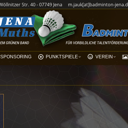
öllnitzer Str. 40 - 07749 Jena
m.jauk[at]badminton-jena.
SPONSORING
PUNKTSPIELE
VEREIN