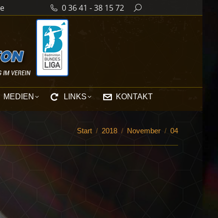
de
0 36 41 - 38 15 72
Search:
MEDIEN
LINKS
KONTAKT
Sie befinden sich hier:
Start
2018
November
04