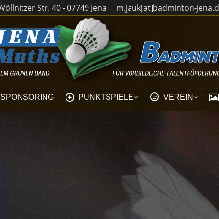
öllnitzer Str. 40 - 07749 Jena
m.jauk[at]badminton-jena.
SPONSORING
PUNKTSPIELE
VEREIN