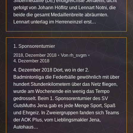
Silbermedaille (DE) erfolgreichste Jenaerin, dicht
gefolgt von Johann Höflitz und Lennart Notni, die
beide die gesamt Medaillenbreite abräumten.
Lennart unterlag im Herreneinzel erst…
1. Sponsorenturnier
2018
,
Dezember 2018
Von
rh_svgm
4. Dezember 2018
4. Dezember 2018 Dort, wo in der 2.
Badmintonliga die Federbälle gewöhnlich mit über
hundert Stundenkilometern über das Netz fliegen,
wurde am Wochenende ein wenig das Tempo
gedrosselt. Beim 1. Sponsorenturnier des SV
GutsMuths Jena gab es jede Menge Sport, Spaß
und Ehrgeiz. In Zweiergruppen fanden sich Teams
der AOK Plus, vom Lieblingsmakler Jena,
Autohaus…