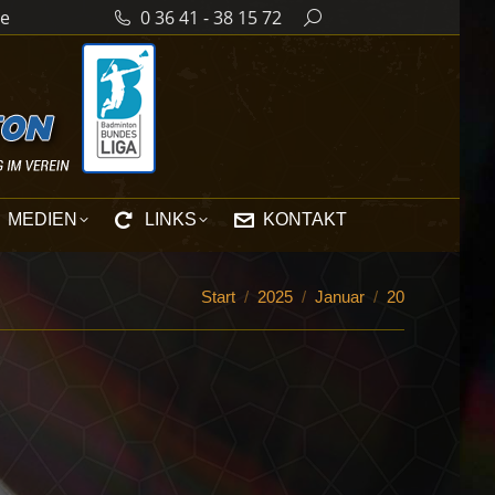
de
0 36 41 - 38 15 72
Search:
MEDIEN
LINKS
KONTAKT
Sie befinden sich hier:
Start
2025
Januar
20