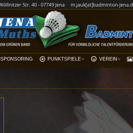
öllnitzer Str. 40 - 07749 Jena
m.jauk[at]badminton-jena.
SPONSORING
PUNKTSPIELE
VEREIN