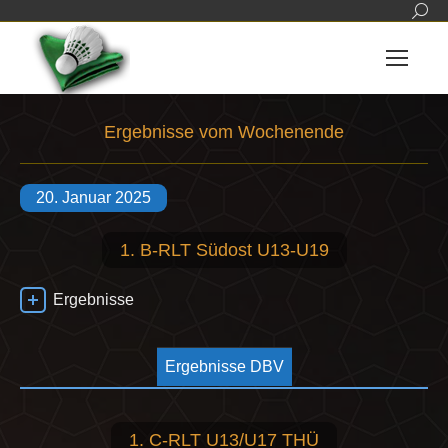
Sear
Ergebnisse vom Wochenende
Sie befinden sich hier:
20. Januar 2025
1. B-RLT Südost U13-U19
Ergebnisse
Ergebnisse DBV
1. C-RLT U13/U17 THÜ