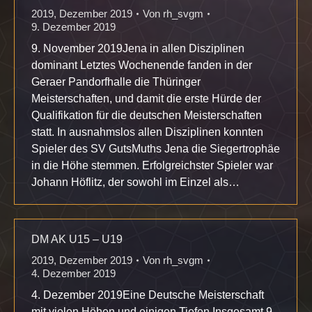
2019
,
Dezember 2019
Von
rh_svgm
9. Dezember 2019
9. November 2019Jena in allen Disziplinen
dominant Letztes Wochenende fanden in der
Geraer Pandorfhalle die Thüringer
Meisterschaften, und damit die erste Hürde der
Qualifikation für die deutschen Meisterschaften
statt. In ausnahmslos allen Disziplinen konnten
Spieler des SV GutsMuths Jena die Siegertrophäe
in die Höhe stemmen. Erfolgreichster Spieler war
Johann Höflitz, der sowohl im Einzel als…
DM AK U15 – U19
2019
,
Dezember 2019
Von
rh_svgm
4. Dezember 2019
4. Dezember 2019Eine Deutsche Meisterschaft
mit vielen Höhen und einigen Tiefen Insgesamt 9