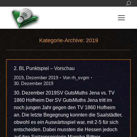
Sear
Kategorie-Archive:
2019
Sie befinden sich hier:
2. BL Punktspiel – Vorschau
2019
,
Dezember 2019
Von
rh_svgm
30. Dezember 2019
30. Dezember 2019SV GutsMuths Jena vs. TV
1860 Hofheim Der SV GutsMuths Jena tritt im
noch jungen Jahr gegen den TV 1860 Hofheim
an. Die letzte Begegnung konnten die Saalstädter,
obwohl es ein Auswärtsspiel war, mit 2-5 für sich
entscheiden. Dabei mussten die Hessen jedoch
auf ihre Spitzenspielerin Mareike Bittner