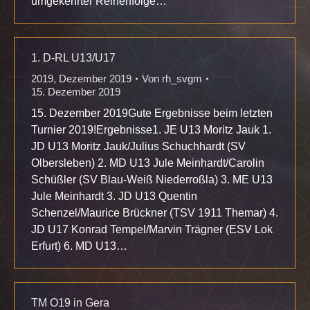
umgekehrter Reihenfolge…
1. D-RL U13/U17
2019
,
Dezember 2019
Von
rh_svgm
15. Dezember 2019
15. Dezember 2019Gute Ergebnisse beim letzten
Turnier 2019!Ergebnisse1. JE U13 Moritz Jauk 1.
JD U13 Moritz Jauk/Julius Schuchhardt (SV
Olbersleben) 2. MD U13 Jule Meinhardt/Carolin
Schüßler (SV Blau-Weiß Niederroßla) 3. ME U13
Jule Meinhardt 3. JD U13 Quentin
Schenzel/Maurice Brückner (TSV 1911 Themar) 4.
JD U17 Konrad Tempel/Marvin Trägner (ESV Lok
Erfurt) 6. MD U13…
TM O19 in Gera