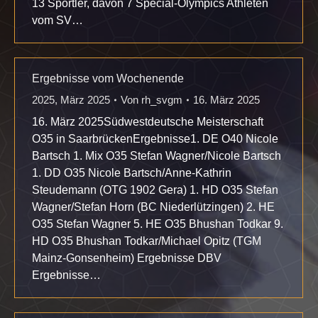
13 Sportler, davon 7 Special-Olympics Athleten
vom SV…
Ergebnisse vom Wochenende
2025
,
März 2025
Von
rh_svgm
16. März 2025
16. März 2025Südwestdeutsche Meisterschaft
O35 in SaarbrückenErgebnisse1. DE O40 Nicole
Bartsch 1. Mix O35 Stefan Wagner/Nicole Bartsch
1. DD O35 Nicole Bartsch/Anne-Kathrin
Steudemann (OTG 1902 Gera) 1. HD O35 Stefan
Wagner/Stefan Horn (BC Niederlützingen) 2. HE
O35 Stefan Wagner 5. HE O35 Bhushan Todkar 9.
HD O35 Bhushan Todkar/Michael Opitz (TGM
Mainz-Gonsenheim) Ergebnisse DBV
Ergebnisse…