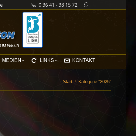
de
0 36 41 - 38 15 72
Search:
MEDIEN
LINKS
KONTAKT
Sie befinden sich hier:
Start
Kategorie "2025"