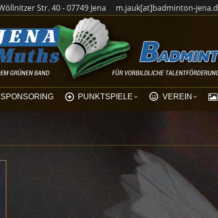
öllnitzer Str. 40 - 07749 Jena
m.jauk[at]badminton-jena.
SPONSORING
PUNKTSPIELE
VEREIN