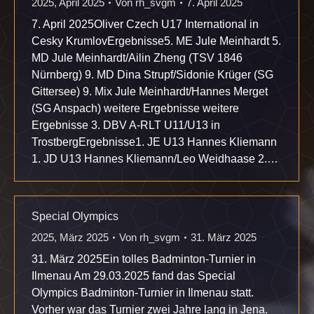
2025
,
April 2025
Von
rh_svgm
7. April 2025
7. April 2025Oliver Czech U17 International in
Cesky KrumlovErgebnisse5. ME Jule Meinhardt 5.
MD Jule Meinhardt/Ailin Zheng (TSV 1846
Nürnberg) 9. MD Dina Strupf/Sidonie Krüger (SG
Gittersee) 9. Mix Jule Meinhardt/Hannes Merget
(SG Anspach) weitere Ergebnisse weitere
Ergebnisse 3. DBV A-RLT U11/U13 in
TrostbergErgebnisse1. JE U13 Hannes Kliemann
1. JD U13 Hannes Kliemann/Leo Weidhaase 2.…
Special Olympics
2025
,
März 2025
Von
rh_svgm
31. März 2025
31. März 2025Ein tolles Badminton-Turnier in
Ilmenau Am 29.03.2025 fand das Special
Olympics Badminton-Turnier in Ilmenau statt.
Vorher war das Turnier zwei Jahre lang in Jena.