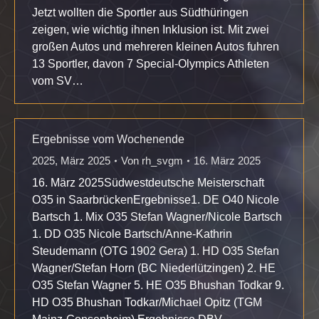
Jetzt wollten die Sportler aus Südthüringen
zeigen, wie wichtig ihnen Inklusion ist. Mit zwei
großen Autos und mehreren kleinen Autos fuhren
13 Sportler, davon 7 Special-Olympics Athleten
vom SV…
Ergebnisse vom Wochenende
2025
,
März 2025
Von
rh_svgm
16. März 2025
16. März 2025Südwestdeutsche Meisterschaft
O35 in SaarbrückenErgebnisse1. DE O40 Nicole
Bartsch 1. Mix O35 Stefan Wagner/Nicole Bartsch
1. DD O35 Nicole Bartsch/Anne-Kathrin
Steudemann (OTG 1902 Gera) 1. HD O35 Stefan
Wagner/Stefan Horn (BC Niederlützingen) 2. HE
O35 Stefan Wagner 5. HE O35 Bhushan Todkar 9.
HD O35 Bhushan Todkar/Michael Opitz (TGM