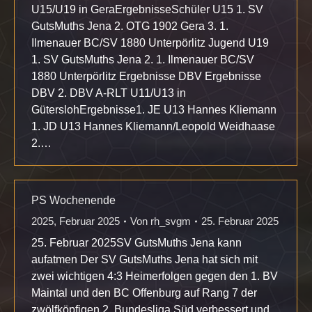
U15/U19 in GeraErgebnisseSchüler U15 1. SV
GutsMuths Jena 2. OTG 1902 Gera 3. 1.
Ilmenauer BC/SV 1880 Unterpörlitz Jugend U19
1. SV GutsMuths Jena 2. 1. Ilmenauer BC/SV
1880 Unterpörlitz Ergebnisse DBV Ergebnisse
DBV 2. DBV A-RLT U11/U13 in
GüterslohErgebnisse1. JE U13 Hannes Kliemann
1. JD U13 Hannes Kliemann/Leopold Weidhaase
2.…
PS Wochenende
2025
,
Februar 2025
Von
rh_svgm
25. Februar 2025
25. Februar 2025SV GutsMuths Jena kann
aufatmen Der SV GutsMuths Jena hat sich mit
zwei wichtigen 4:3 Heimerfolgen gegen den 1. BV
Maintal und den BC Offenburg auf Rang 7 der
zwölfköpfigen 2. Bundesliga Süd verbessert und