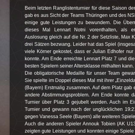
Beim letzten Ranglistenturnier für diese Saison d
gab es aus Sicht der Teams Thüringen und des NS
einige gute Leistungen zu bewundern. Die Überr
dieses Mal Lennart Notni vorenthalten, als er
Auslosung gleich auf die Nr. 2 der Setzliste, Max 
drei Sätzen bezwang. Leider hat das Spiel (insges
viele Körner gekostet, dass er Julian Edhofer nur 
konnte. Am Ende erreichte Lennart Platz 7 und die
besten Spielern seiner Altersklasse mithalten kann.
Die obligatorische Medaille für unser Team gew
Sie spielte im Doppel dieses Mal mit ihrer „Einzelda
(Bayern) Erstmalig zusammen. Auf dem Platz gab e
andere Abstimmungsproblem. Am Ende konnte d
Turnier über Platz 3 gejubelt werden. Auch im Ei
Turnier und gewann nach der unglücklichen 19:21
gegen Vanessa Seele (Bayern) alle weiteren Spiele
Auch die anderen Spieler Annouk Tobien (AK U13
zeigten gute Leistungen und konnten einige Spiele