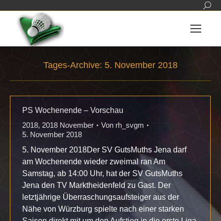
Sear
Tages-Archive:
5. November 2018
Sie befinden sich hier:
PS Wochenende – Vorschau
2018
,
2018 November
Von
rh_svgm
5. November 2018
5. November 2018Der SV GutsMuths Jena darf
am Wochenende wieder zweimal ran Am
Samstag, ab 14:00 Uhr, hat der SV GutsMuths
Jena den TV Marktheidenfeld zu Gast. Der
letztjährige Überraschungsaufsteiger aus der
Nähe von Würzburg spielte nach einer starken
Saison direkt mit um den Aufstieg in die erste Liga.