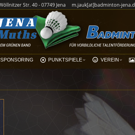
öllnitzer Str. 40 - 07749 Jena
m.jauk[at]badminton-jena.
SPONSORING
PUNKTSPIELE
VEREIN