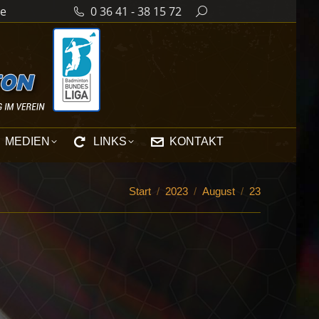
de
0 36 41 - 38 15 72
Search:
MEDIEN
LINKS
KONTAKT
Sie befinden sich hier:
Start
2023
August
23