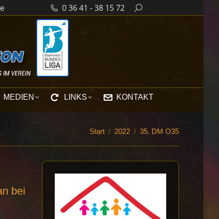
de
0 36 41 - 38 15 72
Search:
MEDIEN
LINKS
KONTAKT
Sie befinden sich hier:
Start
2022
35. DM O35
an bei