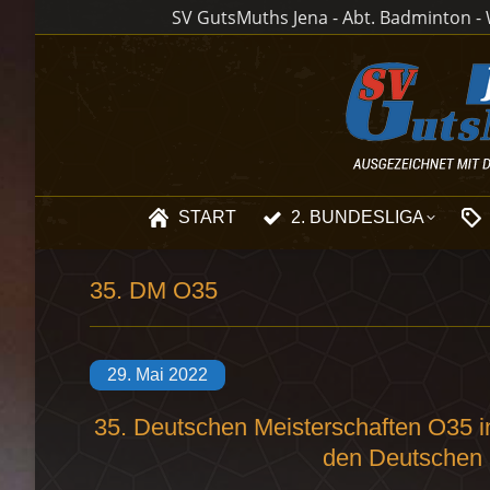
SV GutsMuths Jena - Abt. Badminton - W
START
2. BUNDESLIGA
35. DM O35
29. Mai 2022
35. Deutschen Meisterschaften O35 in
den Deutschen M