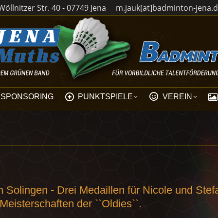
öllnitzer Str. 40 - 07749 Jena
m.jauk[at]badminton-jena.
SPONSORING
PUNKTSPIELE
VEREIN
 Solingen - Drei Medaillen für Nicole und Stef
eisterschaften der ``Oldies``.