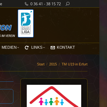
de
0 36 41 - 38 15 72
Search:
MEDIEN
LINKS
KONTAKT
Sie befinden sich hier:
Start
2015
TM U19 in Erfurt