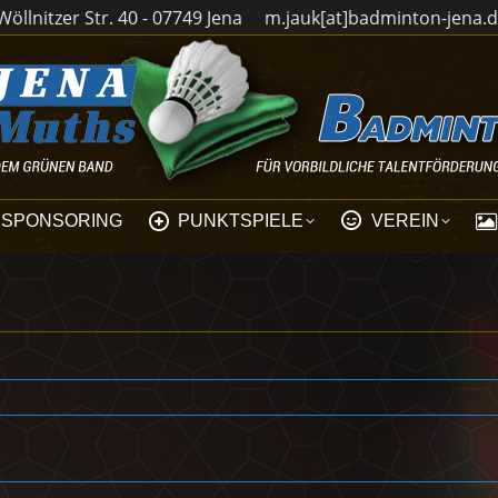
öllnitzer Str. 40 - 07749 Jena
m.jauk[at]badminton-jena.
SPONSORING
PUNKTSPIELE
VEREIN