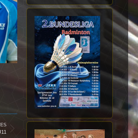
TES
U11