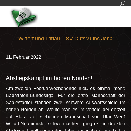
Sear
Wittorf und Trittau – SV GutsMuths Jena
Sie befinden sich hier:
11. Februar 2022
Abstiegskampf im hohen Norden!
Am zweiten Februarwochenende hieß es einmal mehr:
Badminton-Bundesliga. Für die erste Mannschaft der
Saalestädter standen zwei schwere Auswärtsspiele im
hohen Norden an. Wollte man es im Vorfeld der derzeit
auf Platz vier stehenden Mannschaft von Blau-Weiß
Wittorf-Neumünster schwermachen, ging es im direkten
Absteiger-Duell gegen den Tabellennachbarn aus Trittau