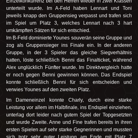
Einzelkonkurrenz bei den Herren wieder in zwei Klassen
unterteilt wurde. Im A-Feld haben Lennart und Toni
jeweils knapp den Gruppensieg verpasst und trafen sich
im Spiel um Platz 3, welches Lennart nach 3 hart
umkämpften Sätzen für sich entschied.
Im B-Feld dominierte Younes souverän seine Gruppe und
zog als Gruppensieger ins Finale ein. In der anderen
Gruppe, in der 3 Spieler das gleiche Siegverhältnis
hatten, löste schließlich Benni das Finalticket, während
Alex unglücklich Fünfter wurde. Im Direktvergleich hatte
er noch gegen Benni gewinnen können. Das Endspiel
konnte schließlich Benni für sich entscheiden und
verwies Younes auf den zweiten Platz.
Im Dameneinzel konnte Charly, durch eine starke
Leistung vor allem im Halbfinale, ins Endspiel einziehen,
unterlag dort leider nach gutem Spiel der Topgesetzten
und wurde Zweite. Anne und Fine trafen bereits in ihren
ersten Spielen auf sehr starke Gegnerinnen und mussten
sich trotz sehr guter Leistung am Ende mit Platz 7