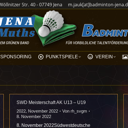
öllnitzer Str. 40 - 07749 Jena
m.jauk[at]badminton-jena.
SPONSORING
PUNKTSPIELE
VEREIN
SWD Meisterschaft AK U13 – U19
2022
,
November 2022
Von
rh_svgm
8. November 2022
8. November 2022Südwestdeutsche