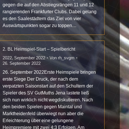
gegen die auf den Abstiegsrängen 11 und 12
rangierenden Frankfurter Clubs. Dabei gelang
es den Saalestädtern das Ziel von vier
Auswärtspunkten sogar zu toppen…
2. BL Heimspiel-Start – Spielbericht
2022
,
September 2022
Von
rh_svgm
26. September 2022
26. September 2022Erste Heimspiele bringen
erste Siege Der Druck, der nach dem
verpatzten Saisonstart auf den Schultern der
Spieler des SV GutMuths Jena lastete ließ
sich nun wirklich nicht wegdiskutieren. Nach
den beiden Spielen gegen Maintal und
Marktheidenfeld überwiegt nun aber die
Erleichterung über eine gelungene
Heimpremiere mit zwei 4:3 Erfolgen. Am