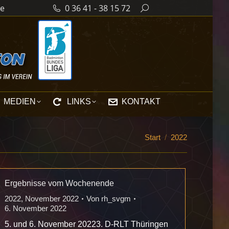
de
0 36 41 - 38 15 72
Search:
MEDIEN
LINKS
KONTAKT
Sie befinden
Start
2022
sich hier:
Ergebnisse vom Wochenende
2022
,
November 2022
Von
rh_svgm
6. November 2022
5. und 6. November 20223. D-RLT Thüringen