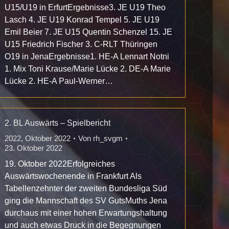
U15/U19 in ErfurtErgebnisse3. JE U19 Theo
Lasch 4. JE U19 Konrad Tempel 5. JE U19
Emil Beier 7. JE U15 Quentin Schenzel 15. JE
U15 Friedrich Fischer 3. C-RLT Thüringen
O19 in JenaErgebnisse1. HE-A Lennart Notni
1. Mix Toni Krause/Marie Lücke 2. DE-A Marie
Lücke 2. HE-A Paul-Werner…
2. BL Auswärts – Spielbericht
2022
,
Oktober 2022
Von
rh_svgm
23. Oktober 2022
19. Oktober 2022Erfolgreiches
Auswärtswochenende in Frankfurt Als
Tabellenzehnter der zweiten Bundesliga Süd
ging die Mannschaft des SV GutsMuths Jena
durchaus mit einer hohen Erwartungshaltung
und auch etwas Druck in die Begegnungen