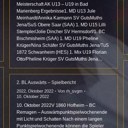
Meisterschaft AK U13 – U19 in Bad
Marienberg Ergebnisse1. MD U13 Jule
Meinhardt/Annika Karmann SV GutsMuths
Jena/SuS Obere Saar (SAA) 1. MD U15 Lilli
Stempler/Jolie Dincher SV Hermsdorf/1. BC
Bischmisheim (SAA) 1. MD U19 Pheline
Krüger/Nina Schäfer SV GutsMuths Jena/TuS
1872 Schwanheim (HES) 1. Mix U19 Florian
Otto/Pheline Krüger SV GutsMuths Jena…
2. BL Auswärts – Spielbericht
2022
,
Oktober 2022
Von
rh_svgm
10. Oktober 2022
10. Oktober 2022V 1860 Hofheim – BC
Remagen – Auswärtspunktspielwochenende
mit Licht und Schatten Nach einem langen
Punktspielwochenende können die Spieler