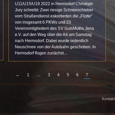
U11/U15/U19 2022 in Hermsdorf Christoph
Jury schreibt: Zwei riesige Schneeschieber
vom Straßendienst eskortierten die „Flotte“
von insgesamt 6 PKWs und 23
Vereinsmitgliedern des SV GutsMuths Jena
e.V. auf den Weg über die A4 am Samstag
nach Hermsdorf. Dabei wurde ordentlich
Neuschnee von der Autobahn geschoben. In
Hermsdorf flogen zunächst…
←
1
…
3
4
5
6
7
Kontakt