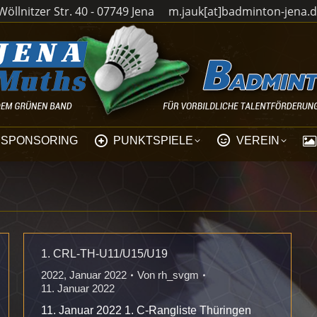
öllnitzer Str. 40 - 07749 Jena
m.jauk[at]badminton-jena.
SPONSORING
PUNKTSPIELE
VEREIN
1. CRL-TH-U11/U15/U19
2022
,
Januar 2022
Von
rh_svgm
11. Januar 2022
11. Januar 2022 1. C-Rangliste Thüringen