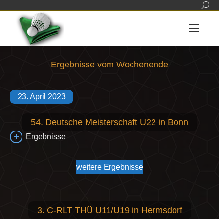
Sear
Ergebnisse vom Wochenende
Sie befinden sich hier:
23. April 2023
54. Deutsche Meisterschaft U22 in Bonn
Ergebnisse
weitere Ergebnisse
3. C-RLT THÜ U11/U19 in Hermsdorf