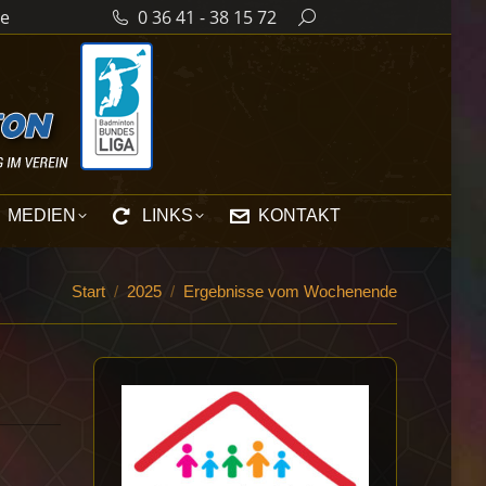
de
0 36 41 - 38 15 72
Search:
MEDIEN
LINKS
KONTAKT
Sie befinden sich hier:
Start
2025
Ergebnisse vom Wochenende