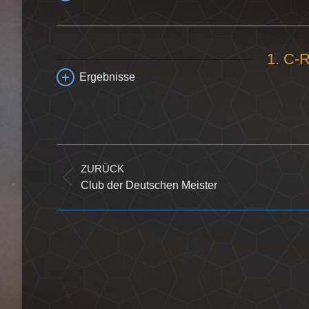
1. C-R
Ergebnisse
Kommentarnavigation
ZURÜCK
Vorheriger
Club der Deutschen Meister
Beitrag: