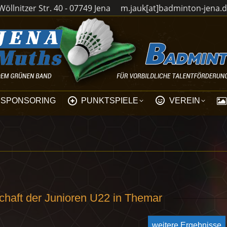
öllnitzer Str. 40 - 07749 Jena
m.jauk[at]badminton-jena.
SPONSORING
PUNKTSPIELE
VEREIN
chaft der Junioren U22 in Themar
weitere Ergebnisse