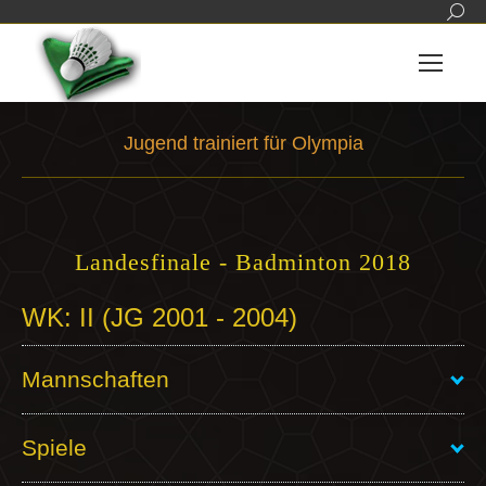
Sear
Jugend trainiert für Olympia
Sie befinden sich hier:
Landesfinale - Badminton 2018
WK: II (JG 2001 - 2004)
Mannschaften
Spiele
G2-1
Sportgymnasium „J. Chr. Fr.
GutsMuths“ Jena