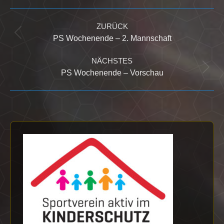
Kommentarnavigation
4
5
Jena
108
212
1
14
0
Bad
ZURÜCK
Frankenhausen
Vorheriger
PS Wochenende – 2. Mannschaft
Beitrag:
NÄCHSTES
Nächster
PS Wochenende – Vorschau
Beitrag: