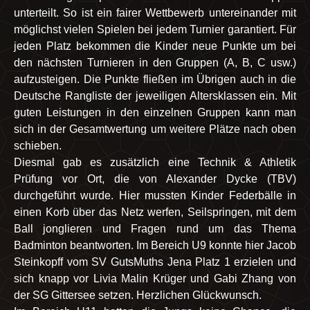
unterteilt. So ist ein fairer Wettbewerb untereinander mit
möglichst vielen Spielen bei jedem Turnier garantiert. Für
jeden Platz bekommen die Kinder neue Punkte um bei
den nächsten Turnieren in den Gruppen (A, B, C usw.)
aufzusteigen. Die Punkte fließen im Übrigen auch in die
Deutsche Rangliste der jeweiligen Altersklassen ein. Mit
guten Leistungen in den einzelnen Gruppen kann man
sich in der Gesamtwertung um weitere Plätze nach oben
schieben.
Diesmal gab es zusätzlich eine Technik & Athletik
Prüfung vor Ort, die von Alexander Dycke (TBV)
durchgeführt wurde. Hier mussten Kinder Federbälle in
einen Korb über das Netz werfen, Seilspringen, mit dem
Ball jonglieren und Fragen rund um das Thema
Badminton beantworten. Im Bereich U9 konnte hier Jacob
Steinkopff vom SV GutsMuths Jena Platz 1 erzielen und
sich knapp vor Livia Malin Krüger und Gabi Zhang von
der SG Gittersee setzen. Herzlichen Glückwunsch.