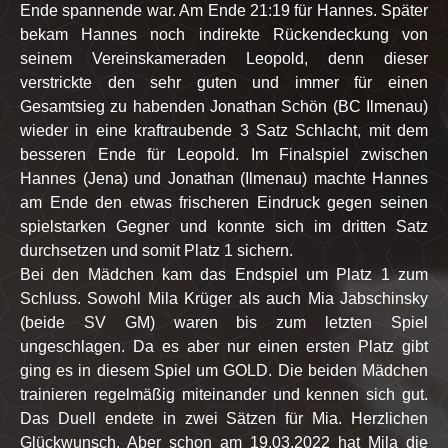
Ende spannende war. Am Ende 21:19 für Hannes. Später
bekam Hannes noch indirekte Rückendeckung von
seinem Vereinskameraden Leopold, denn dieser
verstrickte den sehr guten und immer für einen
Gesamtsieg zu habenden Jonathan Schön (BC Ilmenau)
wieder in eine kraftraubende 3 Satz Schlacht, mit dem
besseren Ende für Leopold. Im Finalspiel zwischen
Hannes (Jena) und Jonathan (Ilmenau) machte Hannes
am Ende den etwas frischeren Eindruck gegen seinen
spielstarken Gegner und konnte sich im dritten Satz
durchsetzen und somit Platz 1 sichern.
Bei den Mädchen kam das Endspiel um Platz 1 zum
Schluss. Sowohl Mila Krüger als auch Mia Jabschinsky
(beide SV GM) waren bis zum letzten Spiel
ungeschlagen. Da es aber nur einen ersten Platz gibt
ging es in diesem Spiel um GOLD. Die beiden Mädchen
trainieren regelmäßig miteinander und kennen sich gut.
Das Duell endete in zwei Sätzen für Mia. Herzlichen
Glückwunsch. Aber schon am 19.03.2022 hat Mila die