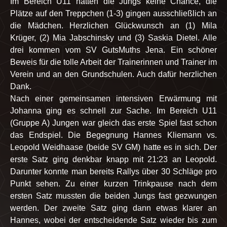
Im Bereich U11 hatten die Jungs keine Chance, die
Plätze auf den Treppchen (1-3) gingen ausschließlich an
die Mädchen. Herzlichen Glückwunsch an (1) Mila
Krüger, (2) Mia Jabschinsky und (3) Saskia Dietel. Alle
drei kommen vom SV GutsMuths Jena. Ein schöner
Beweis für die tolle Arbeit der Trainerinnen und Trainer im
Verein und an den Grundschulen. Auch dafür herzlichen
Dank.
Nach einer gemeinsamen intensiven Erwärmung mit
Johanna ging es schnell zur Sache. Im Bereich U11
(Gruppe A) Jungen war gleich das erste Spiel fast schon
das Endspiel. Die Begegnung Hannes Kliemann vs.
Leopold Weidhaase (beide SV GM) hatte es in sich. Der
erste Satz ging denkbar knapp mit 21:23 an Leopold.
Darunter konnte man bereits Rallys über 30 Schläge pro
Punkt sehen. Zu einer kurzen Trinkpause nach dem
ersten Satz mussten die beiden Jungs fast gezwungen
werden. Der zweite Satz ging dann etwas klarer an
Hannes, wobei der entscheidende Satz wieder bis zum