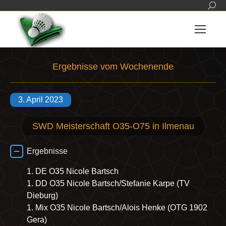
Sear
Ergebnisse vom Wochenende
Sie befinden sich hier:
3. April 2023
SWD Meisterschaft O35-O75 in Ilmenau
Ergebnisse
1. DE O35 Nicole Bartsch
1. DD O35 Nicole Bartsch/Stefanie Karpe (TV
Dieburg)
1. Mix O35 Nicole Bartsch/Alois Henke (OTG 1902
Gera)