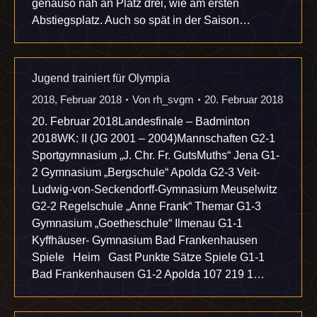
genauso nah an Platz drei, wie am ersten
Abstiegsplatz. Auch so spät in der Saison…
Jugend trainiert für Olympia
2018
,
Februar 2018
Von
rh_svgm
20. Februar 2018
20. Februar 2018Landesfinale – Badminton
2018WK: II (JG 2001 – 2004)Mannschaften G2-1
Sportgymnasium „J. Chr. Fr. GutsMuths“ Jena G1-
2 Gymnasium „Bergschule“ Apolda G2-3 Veit-
Ludwig-von-Seckendorff-Gymnasium Meuselwitz
G2-2 Regelschule „Anne Frank“ Themar G1-3
Gymnasium „Goetheschule“ Ilmenau G1-1
Kyffhäuser- Gymnasium Bad Frankenhausen
Spiele Heim Gast Punkte Sätze Spiele G1-1
Bad Frankenhausen G1-2 Apolda 107 219 1…