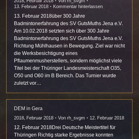
2018
,
Februar 2018
Von
rh_svgm
13. Februar 2018
Kommentar hinterlassen
13. Februar 2018über 300 Jahre
Badmintonerfahrung des SV GutsMuths Jena e.V.
Am 10.02.2018 setzten sich über 300 Jahre
Badmintonerfahrung des SV GutsMuths Jena e.V.
Richtung Mühlhausen in Bewegung. Ziel war nicht
die Werksbesichtigung eines
Pflaumenmusherstellers, sondern möglichst viele
Titel bei der Thüringer Landesmeisterschaft O35,
O50 und O60 im B Bereich. Das Turnier wurde
zuletzt vor…
DEM in Gera
2018
,
Februar 2018
Von
rh_svgm
12. Februar 2018
12. Februar 2018Drei Deutsche Meistertitel für
Thüringen Richtig starke Ergebnisse konnten