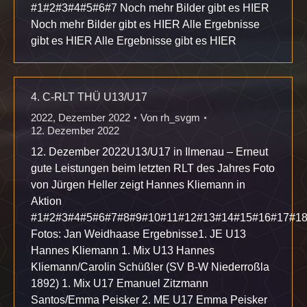
#1#2#3#4#5#6#7 Noch mehr Bilder gibt es HIER
Noch mehr Bilder gibt es HIER Alle Ergebnisse
gibt es HIER Alle Ergebnisse gibt es HIER
4. C-RLT THÜ U13/U17
2022
,
Dezember 2022
Von
rh_svgm
12. Dezember 2022
12. Dezember 2022U13/U17 in Ilmenau – Erneut
gute Leistungen beim letzten RLT des Jahres Foto
von Jürgen Heller zeigt Hannes Kliemann in
Aktion
#1#2#3#4#5#6#7#8#9#10#11#12#13#14#15#16#17#1
Fotos: Jan Weidhaase Ergebnisse1. JE U13
Hannes Kliemann 1. Mix U13 Hannes
Kliemann/Carolin Schüßler (SV B-W Niederroßla
1892) 1. Mix U17 Emanuel Zitzmann
Santos/Emma Peisker 2. ME U17 Emma Peisker