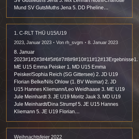
SV GutsMuths Jena 5. Mix Lennart Notni/Charlotte
Mund SV GutsMuths Jena 5. DD Pheline…
1. C-RLT THÜ U15/U19
2023
,
Januar 2023
Von
rh_svgm
8. Januar 2023
8. Januar
2023#1#2#3#4#5#6#7#8#9#10#11#12#13Ergebnisse1.
ME U15 Emma Peisker 1. MD U15 Emma
Peisker/Sophia Reich (SG Gittersee) 2. JD U19
Florian Belke/Nils Ohlow (1. BV Weimar) 2. JD
U15 Hannes Kliemann/Leo Weidhaase 3. ME U19
Jule Meinhardt 3. JE U19 Moritz Jauk 3. MD U19
Jule Meinhardt/Dina Strumpf 5. JE U15 Hannes
Kliemann 5. JE U19 Florian…
Weihnachtsfeier 2022