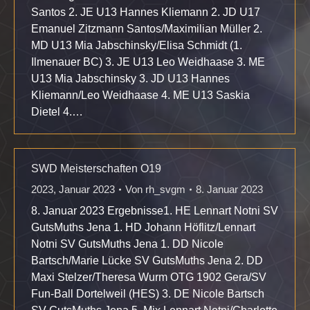
Santos 2. JE U13 Hannes Kliemann 2. JD U17
Emanuel Zitzmann Santos/Maximilian Müller 2.
MD U13 Mia Jabschinsky/Elisa Schmidt (1.
Ilmenauer BC) 3. JE U13 Leo Weidhaase 3. ME
U13 Mia Jabschinsky 3. JD U13 Hannes
Kliemann/Leo Weidhaase 4. ME U13 Saskia
Dietel 4.…
SWD Meisterschaften O19
2023
,
Januar 2023
Von
rh_svgm
8. Januar 2023
8. Januar 2023 Ergebnisse1. HE Lennart Notni SV
GutsMuths Jena 1. HD Johann Höflitz/Lennart
Notni SV GutsMuths Jena 1. DD Nicole
Bartsch/Marie Lücke SV GutsMuths Jena 2. DD
Maxi Stelzer/Theresa Wurm OTG 1902 Gera/SV
Fun-Ball Dortelweil (HES) 3. DE Nicole Bartsch