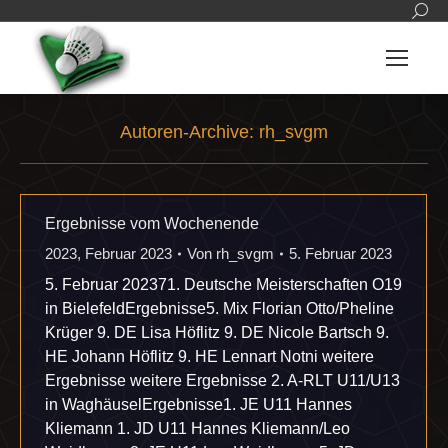
Sear
Autoren-Archive:
rh_svgm
Sie befinden sich hier:
Ergebnisse vom Wochenende
2023
,
Februar 2023
Von
rh_svgm
5. Februar 2023
5. Februar 202371. Deutsche Meisterschaften O19
in BielefeldErgebnisse5. Mix Florian Otto/Pheline
Krüger 9. DE Lisa Höflitz 9. DE Nicole Bartsch 9.
HE Johann Höflitz 9. HE Lennart Notni weitere
Ergebnisse weitere Ergebnisse 2. A-RLT U11/U13
in WaghäuselErgebnisse1. JE U11 Hannes
Kliemann 1. JD U11 Hannes Kliemann/Leo