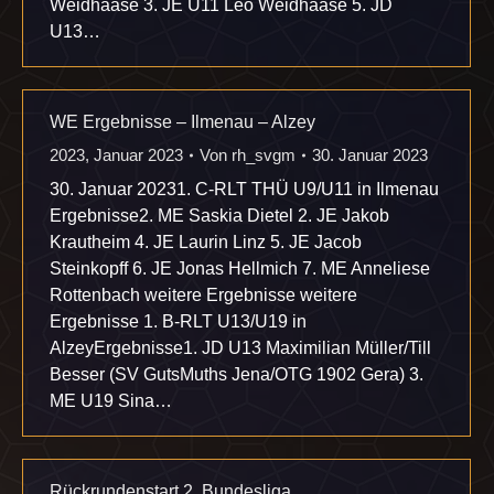
Weidhaase 3. JE U11 Leo Weidhaase 5. JD
U13…
WE Ergebnisse – Ilmenau – Alzey
2023
,
Januar 2023
Von
rh_svgm
30. Januar 2023
30. Januar 20231. C-RLT THÜ U9/U11 in Ilmenau
Ergebnisse2. ME Saskia Dietel 2. JE Jakob
Krautheim 4. JE Laurin Linz 5. JE Jacob
Steinkopff 6. JE Jonas Hellmich 7. ME Anneliese
Rottenbach weitere Ergebnisse weitere
Ergebnisse 1. B-RLT U13/U19 in
AlzeyErgebnisse1. JD U13 Maximilian Müller/Till
Besser (SV GutsMuths Jena/OTG 1902 Gera) 3.
ME U19 Sina…
Rückrundenstart 2. Bundesliga