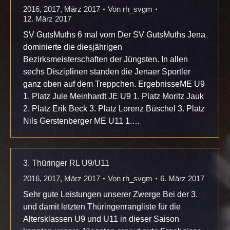
2016
,
2017
,
März 2017
Von
rh_svgm
12. März 2017
SV GutsMuths 6 mal vorn Der SV GutsMuths Jena
dominierte die diesjährigen
Bezirksmeisterschaften der Jüngsten. In allen
sechs Disziplinen standen die Jenaer Sportler
ganz oben auf dem Treppchen. ErgebnisseME U9
1. Platz Jule Meinhardt JE U9 1. Platz Moritz Jauk
2. Platz Erik Beck 3. Platz Lorenz Büschel 3. Platz
Nils Gerstenberger ME U11 1.…
3. Thüringer RL U9/U11
2016
,
2017
,
März 2017
Von
rh_svgm
6. März 2017
Sehr gute Leistungen unserer Zwerge Bei der 3.
und damit letzten Thüringenrangliste für die
Altersklassen U9 und U11 in dieser Saison