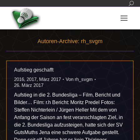
Sear
Autoren-Archive:
rh_svgm
Sie befinden sich hier:
Aufstieg geschafft
2016
,
2017
,
März 2017
Von
rh_svgm
26. März 2017
Aufstieg in die 2. Bundesliga – Film, Bericht und
Bilder… Film: r.h Bericht: Moritz Predel Fotos:
Steffen Nichterlein / Jürgen Heller Mit dem von
Anfang der Saison an fest veranschlagten Ziel, in
die 2. Bundesliga aufzusteigen, hatte sich der SV
GutsMuths Jena eine schwere Aufgabe gestellt.
Denn seit elf Jahren hat es kein Thüringer