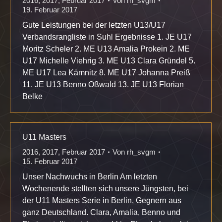
2016
,
2017
,
Februar 2017
Von
rh_svgm
19. Februar 2017
Gute Leistungen bei der letzten U13/U17
Verbandsrangliste in Suhl Ergebnisse 1. JE U17
Moritz Scheler 2. ME U13 Amalia Prokein 2. ME
U17 Michelle Viehrig 3. ME U13 Clara Gründel 5.
ME U17 Lea Kämnitz 8. ME U17 Johanna Preiß
11. JE U13 Benno Oßwald 13. JE U13 Florian
Belke
U11 Masters
2016
,
2017
,
Februar 2017
Von
rh_svgm
15. Februar 2017
Unser Nachwuchs in Berlin Am letzten
Wochenende stellten sich unsere Jüngsten, bei
der U11 Masters Serie in Berlin, Gegnern aus
ganz Deutschland. Clara, Amalia, Benno und