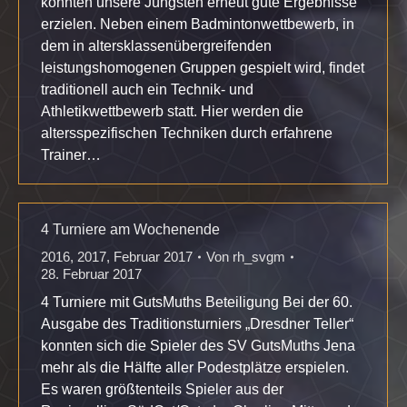
konnten unsere Jüngsten erneut gute Ergebnisse
erzielen. Neben einem Badmintonwettbewerb, in
dem in altersklassenübergreifenden
leistungshomogenen Gruppen gespielt wird, findet
traditionell auch ein Technik- und
Athletikwettbewerb statt. Hier werden die
altersspezifischen Techniken durch erfahrene
Trainer…
4 Turniere am Wochenende
2016
,
2017
,
Februar 2017
Von
rh_svgm
28. Februar 2017
4 Turniere mit GutsMuths Beteiligung Bei der 60.
Ausgabe des Traditionsturniers „Dresdner Teller“
konnten sich die Spieler des SV GutsMuths Jena
mehr als die Hälfte aller Podestplätze erspielen.
Es waren größtenteils Spieler aus der