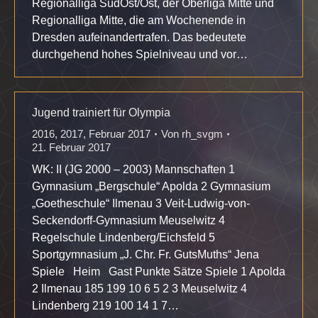
Regionalliga SüdOst/Ost, der Oberliga Mitte und
Regionalliga Mitte, die am Wochenende in
Dresden aufeinandertrafen. Das bedeutete
durchgehend hohes Spielniveau und vor…
Jugend trainiert für Olympia
2016
,
2017
,
Februar 2017
Von
rh_svgm
21. Februar 2017
WK: II (JG 2000 – 2003) Mannschaften 1
Gymnasium „Bergschule“ Apolda 2 Gymnasium
„Goetheschule“ Ilmenau 3 Veit-Ludwig-von-
Seckendorff-Gymnasium Meuselwitz 4
Regelschule Lindenberg/Eichsfeld 5
Sportgymnasium „J. Chr. Fr. GutsMuths“ Jena
Spiele Heim Gast Punkte Sätze Spiele 1 Apolda
2 Ilmenau 185 199 10 6 5 2 3 Meuselwitz 4
Lindenberg 219 100 14 1 7…