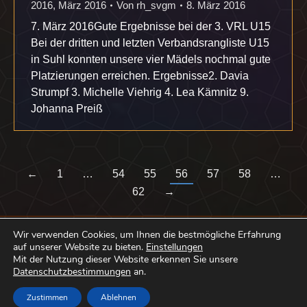
2016
,
März 2016
Von
rh_svgm
8. März 2016
7. März 2016Gute Ergebnisse bei der 3. VRL U15
Bei der dritten und letzten Verbandsrangliste U15
in Suhl konnten unsere vier Mädels nochmal gute
Platzierungen erreichen. Ergebnisse2. Davia
Strumpf 3. Michelle Viehrig 4. Lea Kämnitz 9.
Johanna Preiß
←
1
…
54
55
56
57
58
…
62
→
Wir verwenden Cookies, um Ihnen die bestmögliche Erfahrung
auf unserer Website zu bieten.
Einstellungen
Mit der Nutzung dieser Website erkennen Sie unsere
Datenschutzbestimmungen
an.
Footer
Zustimmen
Ablehnen
Abteilung Badminton