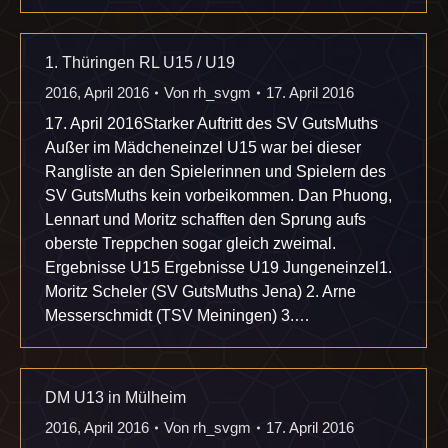
1. Thüringen RL U15 / U19
2016
,
April 2016
Von
rh_svgm
17. April 2016
17. April 2016Starker Auftritt des SV GutsMuths
Außer im Mädcheneinzel U15 war bei dieser
Rangliste an den Spielerinnen und Spielern des
SV GutsMuths kein vorbeikommen. Dan Phuong,
Lennart und Moritz schafften den Sprung aufs
oberste Treppchen sogar gleich zweimal.
Ergebnisse U15 Ergebnisse U19 Jungeneinzel1.
Moritz Scheler (SV GutsMuths Jena) 2. Arne
Messerschmidt (TSV Meiningen) 3.…
DM U13 in Mülheim
2016
,
April 2016
Von
rh_svgm
17. April 2016