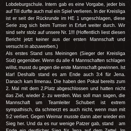
Lobdeburgschule. Intern gab es eine Vorgabe, jeder bis
auf Till durfte auch mal ein Spiel verlieren. In der Kreisliga
ist er seit der Rückrunde im HE 1 ungeschlagen, diese
Serie zog sich beim Turnier in Erfurt weiter durch. Wir
sind sehr stolz auf unsere Nr. 1!!! (Hoffentlich liest diesen
Bericht jetzt keiner aus der ersten Mannschaft und
versucht in abzuwerben.)
Als erstes Stand uns Meiningen (Sieger der Kreisliga
Süd) gegenüber. Wenn du alle 4 Mannschaften schlagen
willst, musst du gegen die erste Mannschaft gewinnen. Ist
klar! Deshalb stand es am Ende auch 3:4 für Jena.
Danach kam Ilmenau. Die haben den Pokal bereits zum
2. Mal mit dem 2.Platz abgeschlossen und hatten nicht
das Ziel, wieder 2. zu werden. Was soll man sagen, die
Mannschaft um Teamleiter Schubert ist extrem
sympathisch, da schmerzt es auch nicht, wenn man mit
5:2 verliert. Gegen Weimar musste dann aber wieder ein
Sieg her. Und da es nur wenige Patzer gab, stand am
Ende ein deutlicher Sieg für Jena auf dem Zettel. Im