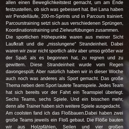
allen einen Beweglichkeitstest gemacht, um am Ende
festzustellen, ob sich was gebessert hat. Bei Lana haben
wir Pendelläufe, 200-m-Sprints und in Parcours trainiert.
Parcourstraining setzt sich aus verschiedenen Sprüngen,
Koordinationstraining und Zielwurfübungen zusammen.
Die sportlichen Höhepunkte waren aus meiner Sicht
Laufkraft und die „misslungene“ Strandeinheit. Dabei
waren wir zwar nicht sportlich aktiv aber umso größer war
der Spaß als es begonnen hat, zu regnen und zu
gewittern. Diese Strandeinheit wurde vom Regen
davongespült. Aber natürlich haben wir in dieser Woche
auch noch was anderes als Sport gemacht. Das große
Thema neben dem Sport lautete Teamspiele. Jedes Team
hat sich bereits vor der Fahrt ein Teamspiel überlegt.
Sechs Teams, sechs Spiele. Und ein bisschen mehr,
denn alle Trainer haben sich weitere Spiele ausgedacht.
Am coolsten fand ich das Floßbauen.Dabei haben zwei
große Teams jeweils ein Floß gebaut. Die Flöße bauten
wir aus Holzpfählen, Seilen und vier großen