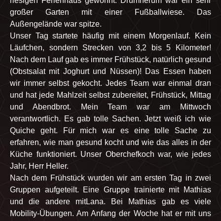
riesigen Ferienhaus gewohnt. Drumherum war ein sehr
großer Garten mit einer Fußballwiese. Das
Außengelände war spitze.
Unser Tag startete häufig mit einem Morgenlauf. Kein
Läufchen, sondern Strecken von 3,2 bis 5 Kilometer!
Nach dem Lauf gab es immer Frühstück, natürlich gesund
(Obstsalat mit Joghurt und Nüssen)! Das Essen haben
wir immer selbst gekocht. Jedes Team war einmal dran
und hat jede Mahlzeit selbst zubereitet, Frühstück, Mittag
und Abendbrot. Mein Team war am Mittwoch
verantwortlich. Es gab tolle Sachen. Jetzt weiß ich wie
Quiche geht. Für mich war es eine tolle Sache zu
erfahren, wie man gesund kocht und wie das alles in der
Küche funktioniert. Unser Oberchefkoch war, wie jedes
Jahr, Herr Heller.
Nach dem Frühstück wurden wir am ersten Tag in zwei
Gruppen aufgeteilt. Eine Gruppe trainierte mit Mathias
und die andere mitLana. Bei Mathias gab es viele
Mobility-Übungen. Am Anfang der Woche hat er mit uns