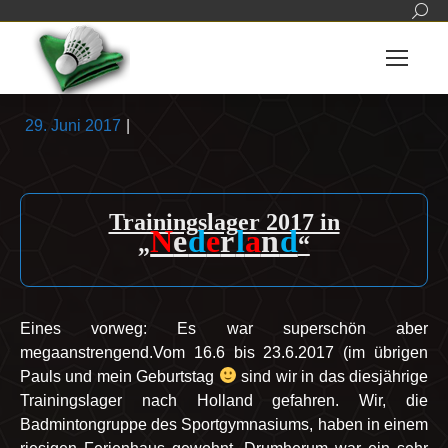
Sear
29. Juni 2017
|
Trainingslager 2017 in
N
e
d
e
r
l
a
n
d
„
“
Eines vorweg: Es war superschön aber
megaanstrengend.Vom 16.6 bis 23.6.2017 (im übrigen
Pauls und mein Geburtstag
sind wir in das diesjährige
Trainingslager nach Holland gefahren. Wir, die
Badmintongruppe des Sportgymnasiums, haben in einem