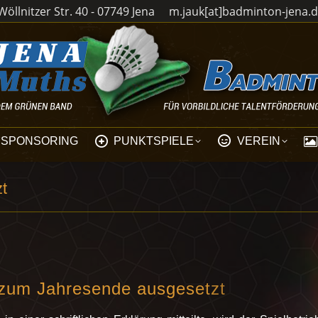
öllnitzer Str. 40 - 07749 Jena
m.jauk[at]badminton-jena.
SPONSORING
PUNKTSPIELE
VEREIN
zt