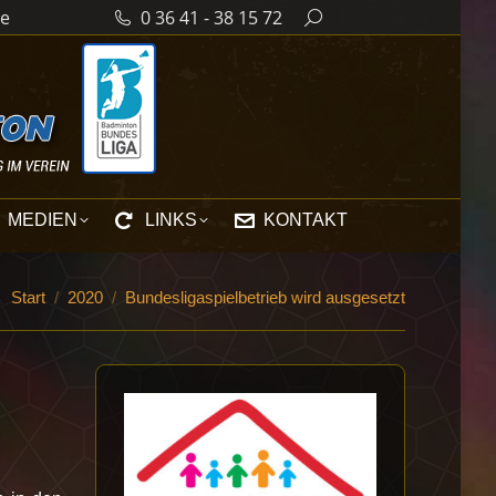
de
0 36 41 - 38 15 72
Search:
MEDIEN
LINKS
KONTAKT
Sie befinden sich hier:
Start
2020
Bundesligaspielbetrieb wird ausgesetzt