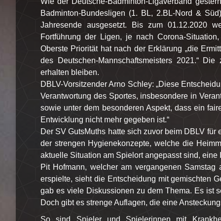
Wie der Deutsche-Badminton-Ligaverband gestern in 
Badminton-Bundesligen (1. BL, 2.BL-Nord & Süd)
Jahresende ausgesetzt. Bis zum 01.12.2020 we
Fortführung der Ligen, je nach Corona-Situation
Oberste Priorität hat nach der Erklärung „die Ermi
des Deutschen-Mannschaftsmeisters 2021.“ Die 
erhalten bleiben.
DBLV-Vorsitzender Arno Schley: „Diese Entscheidun
Verantwortung des Sportes, insbesondere in Veran
sowie unter dem besonderen Aspekt, dass ein fai
Entwicklung nicht mehr gegeben ist.“
Der SV GutsMuths hatte sich zuvor beim DBLV für e
der strengen Hygienekonzepte, welche die Heimm
aktuelle Situation am Spielort angepasst sind, eine I
Pit Hofmann, welcher am vergangenen Samstag a
erspielte, sieht die Entscheidung mit gemischten G
gab es viele Diskussionen zu dem Thema. Es ist sel
Doch gibt es strenge Auflagen, die eine Ansteckun
So sind Spieler und Spielerinnen mit Krankh