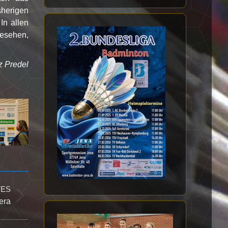
sherigen
In allen
gesehen,
z Predel
TES
era