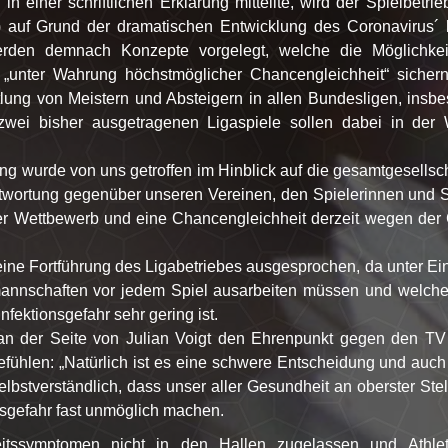
einer schriftlichen Erklärung mitteilte, wird der Spielbetrie
 auf Grund der dramatischen Entwicklung des Coronavirus´
rden demnach Konzepte vorgelegt, welche die Möglichkei
, „unter Wahrung höchstmöglicher Chancengleichheit“ sichern
ttlung von Meistern und Absteigern in allen Bundesligen, insb
zwei bisher ausgetragenen Ligaspiele sollen dabei in der
g wurde von uns getroffen im Hinblick auf die gesamtgesellsch
twortung gegenüber unseren Vereinen, den Spielerinnen und S
rer Wettbewerb und eine Chancengleichheit derzeit wegen der
ine Fortführung des Ligabetriebes ausgesprochen, da unter Ei
annschaften vor jedem Spiel ausarbeiten müssen und welche
nfektionsgefahr sehr gering ist.
n der Seite von Julian Voigt den Ehrenpunkt gegen den TV
efühlen: „Natürlich ist es eine schwere Entscheidung und auch
bstverständlich, dass unser aller Gesundheit an oberster Stell
gsgefahr fast unmöglich machen.
eitssymptomen nicht in den Hallen zugelassen und Athle