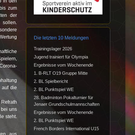
b in den
 bis zum
ten der
 sollen.
esondere
 Wertung
Die letzten 10 Meldungen
Trainingslager 2026
aftliche
Jugend trainiert für Olympia
pielern,
Ergebnisse vom Wochenende
 Corona-
1. B-RLT O19 Gruppe Mitte
nhaltung
2. BL Spielbericht
 auf die
2. BL Punktspiel WE
28. Badminton Pokalturnier für
 Refrath
Jenaer Grundschulmannschaften
 bei uns
Ergebnisse vom Wochenende
e steht.
2. BL Punktspiel WE
French Borders International U15
ten aus